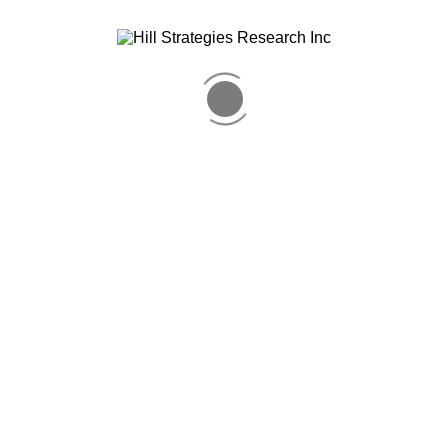
au Canada
lleurs culturels au Canada
 de 2011 et l’Enquête sur la population active