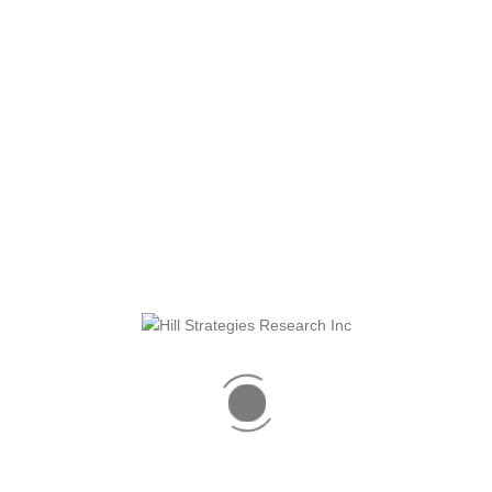
PANDÉMIE : TENDANCES
RÉCENTES ET À LONG TERME
Principaux constats Ce rapport examine des données
récentes et à long terme concernant les personnes qui
œuvrent au cœur même du secteur des arts : les artistes.
Les principales données et [...]
CONSULTER