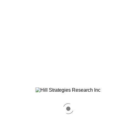
d'organismes utilisant l'innovation pour trouver la
résilience pendant la pandémie de COVID-19. Vous
pouvez lire les histoires ci-dessous ou les filtrer et les
rechercher dans les champs.