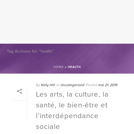
Tag Archives for: "health"
HOME
»
HEALTH
By
Kelly Hill
In
Uncategorised
Posted
mai 21, 2015
Les arts, la culture, la
santé, le bien-être et
l’interdépendance
sociale