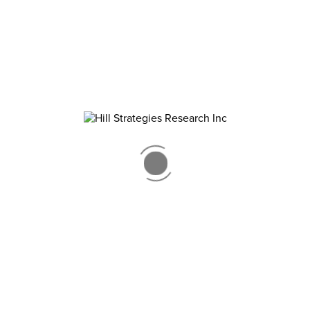
Télécharger le rapport complet
NOUVELLES RESSOURCES
FAQ pour les abonnements à la série Regards statistiques
sur les arts
Recherche sur les arts : perspectives et absences
État d’émergence : Pourquoi avons-nous besoin des
artistes en ce moment
L’art et le monde émergent
La créativité quotidienne en Colombie-Britannique et la
COVID-19
CATÉGORIES
Informations sur les arts
Recherches sur les arts
Regards statistiques sur les arts
Présentations