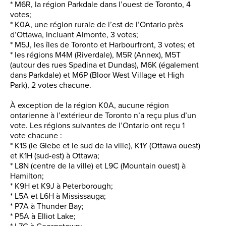
* M6R, la région Parkdale dans l’ouest de Toronto, 4
votes;
* K0A, une région rurale de l’est de l’Ontario près
d’Ottawa, incluant Almonte, 3 votes;
* M5J, les îles de Toronto et Harbourfront, 3 votes; et
* les régions M4M (Riverdale), M5R (Annex), M5T
(autour des rues Spadina et Dundas), M6K (également
dans Parkdale) et M6P (Bloor West Village et High
Park), 2 votes chacune.
À exception de la région K0A, aucune région
ontarienne à l’extérieur de Toronto n’a reçu plus d’un
vote. Les régions suivantes de l’Ontario ont reçu 1
vote chacune :
* K1S (le Glebe et le sud de la ville), K1Y (Ottawa ouest)
et K1H (sud-est) à Ottawa;
* L8N (centre de la ville) et L9C (Mountain ouest) à
Hamilton;
* K9H et K9J à Peterborough;
* L5A et L6H à Mississauga;
* P7A à Thunder Bay;
* P5A à Elliot Lake;