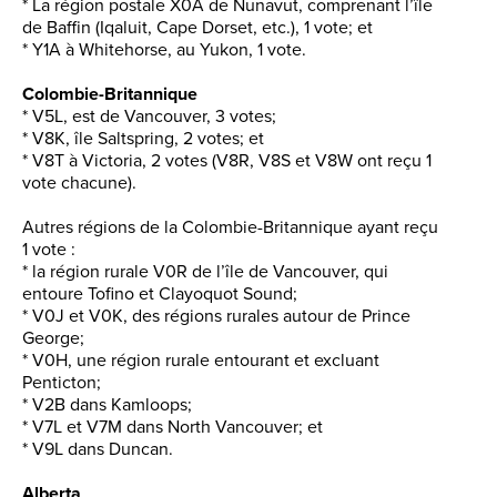
* La région postale X0A de Nunavut, comprenant l’île
de Baffin (Iqaluit, Cape Dorset, etc.), 1 vote; et
* Y1A à Whitehorse, au Yukon, 1 vote.
Colombie-Britannique
* V5L, est de Vancouver, 3 votes;
* V8K, île Saltspring, 2 votes; et
* V8T à Victoria, 2 votes (V8R, V8S et V8W ont reçu 1
vote chacune).
Autres régions de la Colombie-Britannique ayant reçu
1 vote :
* la région rurale V0R de l’île de Vancouver, qui
entoure Tofino et Clayoquot Sound;
* V0J et V0K, des régions rurales autour de Prince
George;
* V0H, une région rurale entourant et excluant
Penticton;
* V2B dans Kamloops;
* V7L et V7M dans North Vancouver; et
* V9L dans Duncan.
Alberta