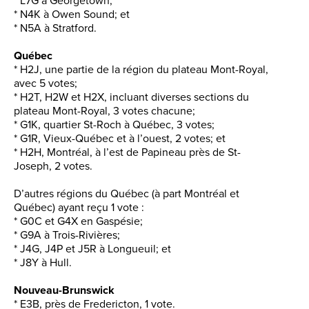
* L7G à Georgetown;
* N4K à Owen Sound; et
* N5A à Stratford.
Québec
* H2J, une partie de la région du plateau Mont-Royal,
avec 5 votes;
* H2T, H2W et H2X, incluant diverses sections du
plateau Mont-Royal, 3 votes chacune;
* G1K, quartier St-Roch à Québec, 3 votes;
* G1R, Vieux-Québec et à l’ouest, 2 votes; et
* H2H, Montréal, à l’est de Papineau près de St-
Joseph, 2 votes.
D’autres régions du Québec (à part Montréal et
Québec) ayant reçu 1 vote :
* G0C et G4X en Gaspésie;
* G9A à Trois-Rivières;
* J4G, J4P et J5R à Longueuil; et
* J8Y à Hull.
Nouveau-Brunswick
* E3B, près de Fredericton, 1 vote.